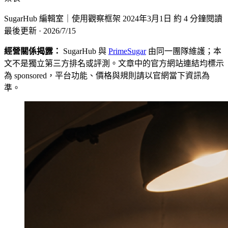
SugarHub 編輯室｜使用觀察框架
2024年3月1日
約 4 分鐘閱讀
最後更新 · 2026/7/15
經營關係揭露：
SugarHub 與
PrimeSugar
由同一團隊維護；本
文不是獨立第三方排名或評測。文章中的官方網站連結均標示
為 sponsored，平台功能、價格與規則請以官網當下資訊為
準。