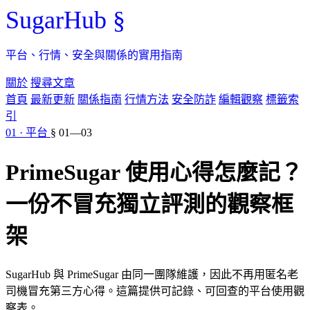
SugarHub
§
平台、行情、安全與關係的實用指南
關於
搜尋文章
首頁
最新更新
關係指南
行情方法
安全防詐
編輯觀察
標籤索
引
01 · 平台
§ 01—03
PrimeSugar 使用心得怎麼記？
一份不冒充獨立評測的觀察框
架
SugarHub 與 PrimeSugar 由同一團隊維護，因此不再用匿名老
司機冒充第三方心得。這篇提供可記錄、可回查的平台使用觀
察表。