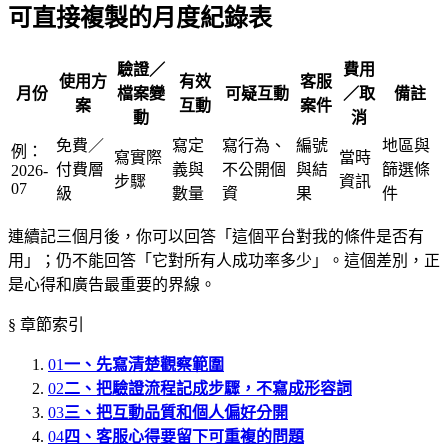
可直接複製的月度紀錄表
驗證／
費用
使用方
有效
客服
月份
檔案變
可疑互動
／取
備註
案
互動
案件
動
消
免費／
寫定
寫行為、
編號
地區與
例：
寫實際
當時
付費層
義與
不公開個
與結
篩選條
2026-
步驟
資訊
07
級
數量
資
果
件
連續記三個月後，你可以回答「這個平台對我的條件是否有
用」；仍不能回答「它對所有人成功率多少」。這個差別，正
是心得和廣告最重要的界線。
§ 章節索引
01
一、先寫清楚觀察範圍
02
二、把驗證流程記成步驟，不寫成形容詞
03
三、把互動品質和個人偏好分開
04
四、客服心得要留下可重複的問題