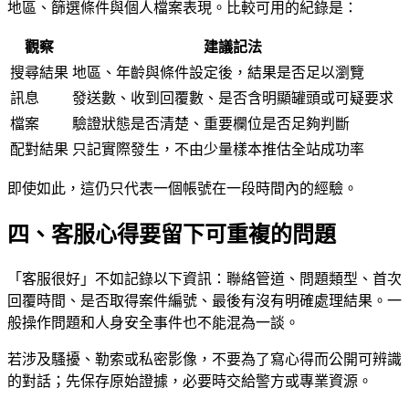
地區、篩選條件與個人檔案表現。比較可用的紀錄是：
觀察
建議記法
搜尋結果
地區、年齡與條件設定後，結果是否足以瀏覽
訊息
發送數、收到回覆數、是否含明顯罐頭或可疑要求
檔案
驗證狀態是否清楚、重要欄位是否足夠判斷
配對結果
只記實際發生，不由少量樣本推估全站成功率
即使如此，這仍只代表一個帳號在一段時間內的經驗。
四、客服心得要留下可重複的問題
「客服很好」不如記錄以下資訊：聯絡管道、問題類型、首次
回覆時間、是否取得案件編號、最後有沒有明確處理結果。一
般操作問題和人身安全事件也不能混為一談。
若涉及騷擾、勒索或私密影像，不要為了寫心得而公開可辨識
的對話；先保存原始證據，必要時交給警方或專業資源。