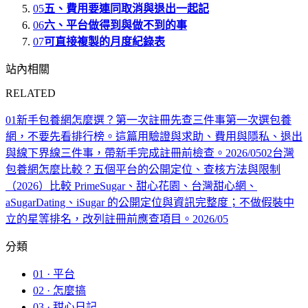
05
五、費用要連同取消與退出一起記
06
六、平台做得到與做不到的事
07
可直接複製的月度紀錄表
站內相關
RELATED
01
新手包養網怎麼選？第一次註冊先查三件事
第一次選包養
網，不要先看排行榜。這篇用驗證與求助、費用與隱私、退出
與線下界線三件事，帶新手完成註冊前檢查。
2026/05
02
台灣
包養網怎麼比較？五個平台的公開定位、查核方法與限制
（2026）
比較 PrimeSugar、甜心花園、台灣甜心網、
aSugarDating、iSugar 的公開定位與資訊完整度；不做假裝中
立的星等排名，改列註冊前應查項目。
2026/05
分類
01 · 平台
02 · 怎麼搞
03 · 甜心日記