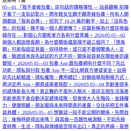
這類有 5 篇
05—01
「我不會被包養」這句話的價格彈性 — 站長觀察
前陣
子看了一支街訪影片，問年輕女生願不願意被包養。所有人開
頭都說「我有自尊」，但到了 10-20 萬的數字、加上『沒有色
色』的包裝，幾乎每一個人都猶豫了。這篇拆解為什麼這條曲
線存在 — 對甜心方跟乾爹方各有什麼意義。
2026/05
05—02
兩個人都說想長期，為什麼關係還是撐不過三個月？
「想長
期」可能指固定見面、保持排他，或只是不要頻繁換人。定
義、驗證成本與先試試的方式不同，關係就容易在開始後迅速
變短。
2026/05
05—03
包養 App 跟包養網有什麼不同？先比
功能、隱私與付款
包養 App 不一定比網頁方便或安全。註冊
前先比較驗證、隱私權限、費用續訂、封鎖檢舉與刪帳方式，
再決定用 App、網頁或兩者搭配。
2026/05
05—04
年齡差很多
的感情能長久嗎？真正難的不是別人眼光，是這五個生活落差
年齡差距不會自動決定感情成敗，但會放大人生階段、金錢權
力、健康照顧、朋友圈與未來時間表的差異。交往前把五件事
談具體。
2026/05
05—05
想嘗試一段不能公開的關係，先問自
己：後悔時退得出來嗎？
與其做一百題性格測驗，不如先檢
查財務、生活、隱私與情緒是否保有出口。真正的界線，是想